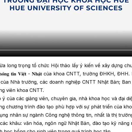
g trọng tổ chức Hội thảo lấy ý kiến về xây dựng chươn
𝐞̣̂ 𝐭𝐡𝐨̂𝐧𝐠 𝐭𝐢𝐧 𝐕𝐢𝐞̣̂𝐭 - 𝐍𝐡𝐚̣̂𝐭 của khoa CNTT, trườn
ủa Nhà trường, các doanh nghiệp CNTT Nhật Bản; Ban giá
ảng viên khoa CNTT.
của các giảng viên, chuyên gia, nhà khoa học và đại di
g chương trình đào tạo phù hợp với sự phát triển của kho
ụng nhân sự ngành Công nghệ thông tin, nhất là thị trườn
 các khâu: văn hóa, ngôn ngữ Nhật Bản, đào tạo kỹ năng ng
h học bổng cho sinh viên trong quá trình học tập.