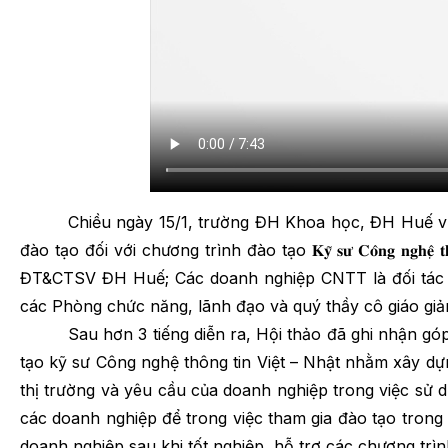
Chiều ngày 15/1, trường ĐH Khoa học, ĐH Huế vừa lon
đào tạo đối với chương trình đào tạo 𝐊𝐲̃ 𝐬𝐮̛ 𝐂𝐨̂𝐧𝐠 𝐧𝐠𝐡
ĐT&CTSV ĐH Huế; Các doanh nghiệp CNTT là đối tác c
các Phòng chức năng, lãnh đạo và quý thầy cô giáo gi
Sau hơn 3 tiếng diễn ra, Hội thảo đã ghi nhận góp ý 
tạo kỹ sư Công nghệ thông tin Việt – Nhật nhằm xây dựn
thị trường và yêu cầu của doanh nghiệp trong việc sử d
các doanh nghiệp để trong việc tham gia đào tạo trong
doanh nghiệp sau khi tốt nghiệp, hỗ trợ các chương trìn